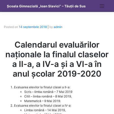
Skip
Școala Gimnazială „Ioan Slavici” – Tăuții de Sus
to
content
Posted on
14 septembrie 2018
|
by
admin
Calendarul evaluărilor
naționale la finalul claselor
a II-a, a IV-a și a VI-a în
anul școlar 2019-2020
Evaluarea elevilor la finalul clasei a II-a:
Scris – limba română – 7 Mai 2019
Citit – limba română – 8 Mai 2019,
Matematică – 9 Mai 2019.
Evaluarea elevilor la finalul clasei a IV-a:
Limba română – 14 Mai 2019,