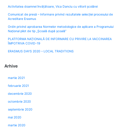
Activitatea doamnei învățătoare, Vica Danciu cu viitorii școlărei
Comunicat de presă – Informare privind rezultatele selecției procesului de
Acreditare Erasmus
Ordin privind aprobarea Normelor metodologice de aplicare a Programului
Naţional pilot de tip „Şcoală după şcoală”
PLATFORMA NAȚIONALĂ DE INFORMARE CU PRIVIRE LA VACCINAREA
ÎMPOTRIVA COVID-19
ERASMUS DAYS 2020 – LOCAL TRADITIONS
Arhive
martie 2021
februarie 2021
decembrie 2020
octombrie 2020
septembrie 2020
mai 2020
martie 2020