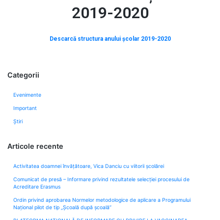
2019-2020
Descarcă structura anului școlar 2019-2020
Categorii
Evenimente
Important
Știri
Articole recente
Activitatea doamnei învățătoare, Vica Danciu cu viitorii școlărei
Comunicat de presă – Informare privind rezultatele selecției procesului de
Acreditare Erasmus
Ordin privind aprobarea Normelor metodologice de aplicare a Programului
Naţional pilot de tip „Şcoală după şcoală”