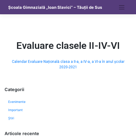
Școala Gimnazială „Ioan Slavici” – Tăuții de Sus
Evaluare clasele II-IV-VI
Calendar Evaluare Națională clasa a II-a, a IV-a, a VI-a în anul școlar
2020-2021
Categorii
Evenimente
Important
Știri
Articole recente