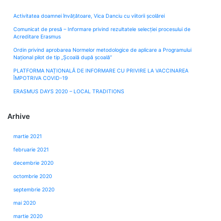
Activitatea doamnei învățătoare, Vica Danciu cu viitorii școlărei
Comunicat de presă – Informare privind rezultatele selecției procesului de
Acreditare Erasmus
Ordin privind aprobarea Normelor metodologice de aplicare a Programului
Naţional pilot de tip „Şcoală după şcoală”
PLATFORMA NAȚIONALĂ DE INFORMARE CU PRIVIRE LA VACCINAREA
ÎMPOTRIVA COVID-19
ERASMUS DAYS 2020 – LOCAL TRADITIONS
Arhive
martie 2021
februarie 2021
decembrie 2020
octombrie 2020
septembrie 2020
mai 2020
martie 2020