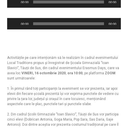
00:00
00:00
audio
Player
00:00
00:00
audio
Activitățile pe care intenționăm să le realizăm în cadrul evenimentului
Local Traditions propus și înregistrat de Școala Gimnazială ”Ioan
Slavici”, Tăuții de Sus, din cadrul evenimentului Erasmus Days, care va
avea loc
VINERI,
16 octombrie 2020
,
ora 10:00
, pe platforma
ZOOM
sunt următoarele:
1. În primul rând toți participanții la eveniment se vor prezenta, iar apoi
elevii din fiecare școală prezentă își vor exprima punctele de vedere cu
privire la țara lor, județul și orașul în care locuiesc, menționând
aspectele care le plac, punctele tari și punctele slabe.
2. Din cadrul Școlii Gimnaziale ”Ioan Slavici”, Tăuții de Sus vor participa
cinci elevi (Dobrican Antonia, Goga Maria, Pop Sara, Sas Daria, Gaje
Antonio). Doi dintre aceștia vor prezenta costumul tradițional pe care îl