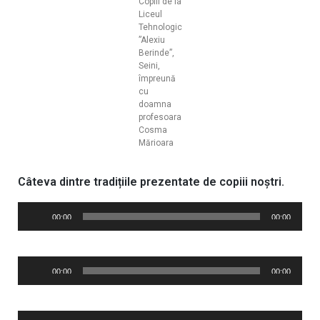
Copiii de la
Liceul
Tehnologic
”Alexiu
Berinde”,
Seini,
împreună
cu
doamna
profesoara
Cosma
Mărioara
Câteva dintre tradițiile prezentate de copiii noștri.
Player
00:00
00:00
audio
Player
00:00
00:00
audio
Player