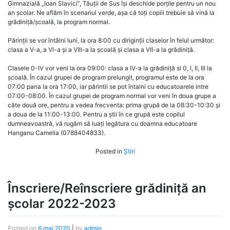
Gimnazială „Ioan Slavici”, Tăuții de Sus își deschide porțile pentru un nou
an școlar. Ne aflăm în scenariul verde, așa că toți copiii trebuie să vină la
grădiniță/școală, la program normal.
Părinții se vor întâlni luni, la ora 8:00 cu diriginții claselor în felul următor:
clasa a V-a, a VI-a și a VIII-a la școală și clasa a VII-a la grădiniță.
Clasele 0-IV vor veni la ora 09:00: clasa a IV-a la grădiniță si 0, I, II, III la
școală. În cazul grupei de program prelungit, programul este de la ora
07:00 pana la ora 17:00, iar părintii se pot întalni cu educatoarele intre
07:00-08:00. În cazul grupei de program normal vor veni în doua grupe a
câte două ore, pentru a vedea frecventa: prima grupă de la 08:30-10:30 și
a doua de la 11:00-13:00. Pentru a știi în ce grupă este copilul
dumneavoastră, vă rugăm să luați legătura cu doamna educatoare
Hanganu Camelia (0788404833).
Posted in
Știri
Înscriere/Reînscriere grădiniță an
școlar 2022-2023
Posted on
6 mai 2020
|
by
admin