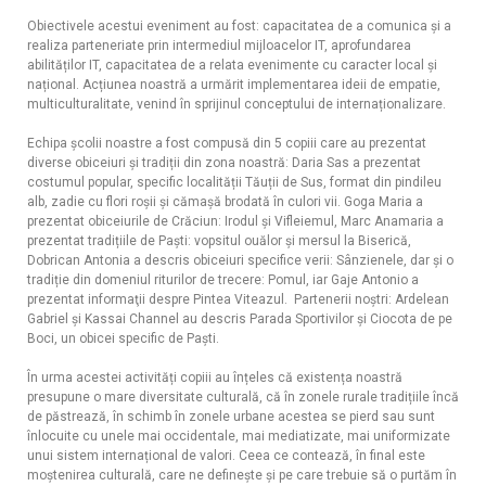
Obiectivele acestui eveniment au fost: capacitatea de a comunica și a
realiza parteneriate prin intermediul mijloacelor IT, aprofundarea
abilităților IT, capacitatea de a relata evenimente cu caracter local și
național. Acțiunea noastră a urmărit implementarea ideii de empatie,
multiculturalitate, venind în sprijinul conceptului de internaționalizare.
Echipa școlii noastre a fost compusă din 5 copiii care au prezentat
diverse obiceiuri și tradiții din zona noastră: Daria Sas a prezentat
costumul popular, specific localității Tăuții de Sus, format din pindileu
alb, zadie cu flori roșii și cămașă brodată în culori vii. Goga Maria a
prezentat obiceiurile de Crăciun: Irodul și Vifleiemul, Marc Anamaria a
prezentat tradițiile de Paști: vopsitul ouălor și mersul la Biserică,
Dobrican Antonia a descris obiceiuri specifice verii: Sânzienele, dar și o
tradiție din domeniul riturilor de trecere: Pomul, iar Gaje Antonio a
prezentat informaţii despre Pintea Viteazul. Partenerii noștri: Ardelean
Gabriel și Kassai Channel au descris Parada Sportivilor și Ciocota de pe
Boci, un obicei specific de Paști.
În urma acestei activități copiii au înțeles că existența noastră
presupune o mare diversitate culturală, că în zonele rurale tradițiile încă
de păstrează, în schimb în zonele urbane acestea se pierd sau sunt
înlocuite cu unele mai occidentale, mai mediatizate, mai uniformizate
unui sistem internațional de valori. Ceea ce contează, în final este
moștenirea culturală, care ne definește și pe care trebuie să o purtăm în