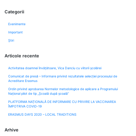
Categorii
Evenimente
Important
Știri
Articole recente
Activitatea doamnei învățătoare, Vica Danciu cu viitorii școlărei
Comunicat de presă – Informare privind rezultatele selecției procesului de
Acreditare Erasmus
Ordin privind aprobarea Normelor metodologice de aplicare a Programului
Naţional pilot de tip „Şcoală după şcoală”
PLATFORMA NAȚIONALĂ DE INFORMARE CU PRIVIRE LA VACCINAREA
ÎMPOTRIVA COVID-19
ERASMUS DAYS 2020 – LOCAL TRADITIONS
Arhive