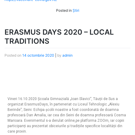
Posted in
Știri
ERASMUS DAYS 2020 – LOCAL
TRADITIONS
Posted on
14 octombrie 2020
|
by
admin
Vineri 16.10.2020 Școala Gimnazială „Ioan Slavici”, Tăuții de Sus a
organizat ErasmusDays, în parteneriat cu Liceul Tehnologic „Alexiu
Berinde”, Seini. Echipa școlii noastre a fost coordonată de doamna
profesoară Dan Amalia, iar cea din Seini de doamna profesoară Cosma
Marioara. Evenimentul s-a derulat online,pe platforma ZOOm, iar copiii
participanți au prezentat obiceiurile și tradițiile specifice localității din
care provin.