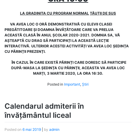
LA GRADINITA CU
PROGRAM NORMAL
TĂUȚII DE SUS
VA AVEA LOC O ORĂ DEMONSTRATIVĂ CU ELEVII CLASEI
PREGĂTITOARE ȘI DOAMNA ÎNVĂȚĂTOARE CARE VA PRELUA
ACEASTĂ CLASĂ ÎN ANUL ȘCOLAR 2020-2021. DOMNIA SA, VĂ
AȘTEAPTĂ CU DRAG SĂ PARTICIPAȚI LA ACEASTĂ LECȚIE
INTERACTIVĂ.
ULTERIOR ACESTEI ACTIVITĂȚI VA AVEA LOC ȘEDINȚA
CU PĂRINȚII PREZENȚI.
ÎN CAZUL ÎN CARE EXISTĂ PĂRINȚI CARE DORESC SĂ PARTICIPE
DUPĂ-MASA LA ȘEDINȚA CU PĂRINȚII, ACEASTA VA AVEA LOC
MARȚI, 3 MARTIE 2020, LA ORA 16:30.
Posted in
Important
,
Știri
Calendarul admiterii în
învățământul liceal
Posted on
6 mai 2019
|
by
admin