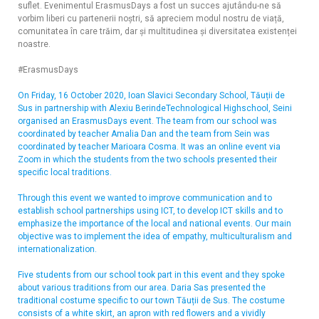
suflet. Evenimentul ErasmusDays a fost un succes ajutându-ne să
vorbim liberi cu partenerii noștri, să apreciem modul nostru de viață,
comunitatea în care trăim, dar și multitudinea și diversitatea existenței
noastre.
#ErasmusDays
On Friday, 16 October 2020, Ioan Slavici Secondary School, Tăuții de
Sus in partnership with Alexiu BerindeTechnological Highschool, Seini
organised an ErasmusDays event. The team from our school was
coordinated by teacher Amalia Dan and the team from Sein was
coordinated by teacher Marioara Cosma. It was an online event via
Zoom in which the students from the two schools presented their
specific local traditions.
Through this event we wanted to improve communication and to
establish school partnerships using ICT, to develop ICT skills and to
emphasize the importance of the local and national events. Our main
objective was to implement the idea of empathy, multiculturalism and
internationalization.
Five students from our school took part in this event and they spoke
about various traditions from our area. Daria Sas presented the
traditional costume specific to our town Tăuții de Sus. The costume
consists of a white skirt, an apron with red flowers and a vividly