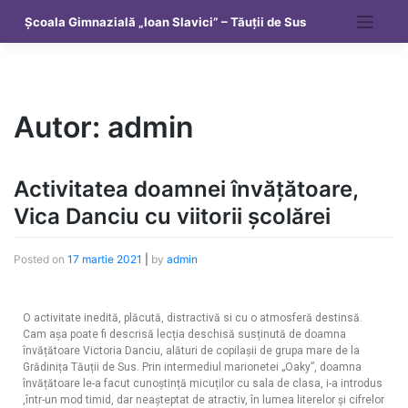
Școala Gimnazială „Ioan Slavici” – Tăuții de Sus
Autor:
admin
Activitatea doamnei învățătoare,
Vica Danciu cu viitorii școlărei
Posted on
17 martie 2021
|
by
admin
O activitate inedită, plăcută, distractivă si cu o atmosferă destinsă.
Cam așa poate fi descrisă lecția deschisă susținută de doamna
învățătoare Victoria Danciu, alături de copilașii de grupa mare de la
Grădinița Tăuții de Sus. Prin intermediul marionetei „Oaky”, doamna
învățătoare le-a facut cunoștință micuților cu sala de clasa, i-a introdus
,într-un mod timid, dar neașteptat de atractiv, în lumea literelor și cifrelor