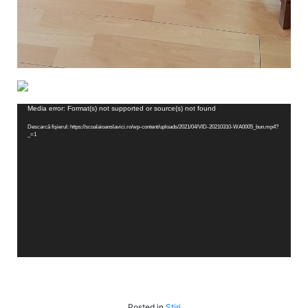
Player
Media error: Format(s) not supported or source(s) not found
video
Descarcă fișierul: https://scoalaioanslavici.ro/wp-content/uploads/2021/04/VID-20210310-WA0005_bun.mp4?
_=1
Posted in
Știri