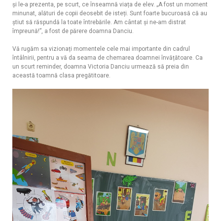
și le-a prezenta, pe scurt, ce înseamnă viața de elev. „A fost un moment
minunat, alături de copii deosebit de isteți. Sunt foarte bucuroasă că au
știut să răspundă la toate întrebările. Am cântat și ne-am distrat
împreună!”, a fost de părere doamna Danciu.
Vă rugăm sa vizionați momentele cele mai importante din cadrul
întâlnirii, pentru a vă da seama de chemarea doamnei învățătoare. Ca
un scurt reminder, doamna Victoria Danciu urmează să preia din
această toamnă clasa pregătitoare.