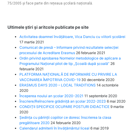
75/2005 și face parte din rețeaua școlară națională.
Ultimele știri și aritcole publicate pe site
Activitatea doamnei învățătoare, Vica Danciu cu viitorii școlărei
17 martie 2021
Comunicat de presă – Informare privind rezultatele selecției
procesului de Acreditare Erasmus
26 februarie 2021
Ordin privind aprobarea Normelor metodologice de aplicare a
Programului Naţional pilot de tip „Şcoală după şcoală”
26
februarie 2021
PLATFORMA NAȚIONALĂ DE INFORMARE CU PRIVIRE LA
VACCINAREA ÎMPOTRIVA COVID-19
30 decembrie 2020
ERASMUS DAYS 2020 – LOCAL TRADITIONS
14 octombrie
2020
Începerea noului an școlar 2020-2021
11 septembrie 2020
Înscriere/Reînscriere grădiniță an școlar 2022-2023
6 mai 2020
CONDIȚII SPECIFICE OCUPARE POSTURI DIDACTICE
9 martie
2020
Ședința cu părinții copiilor ce doresc înscrierea la clasa
pregătitoare 2020
24 februarie 2020
Calendarul admiterii în învățământul liceal
6 mai 2019