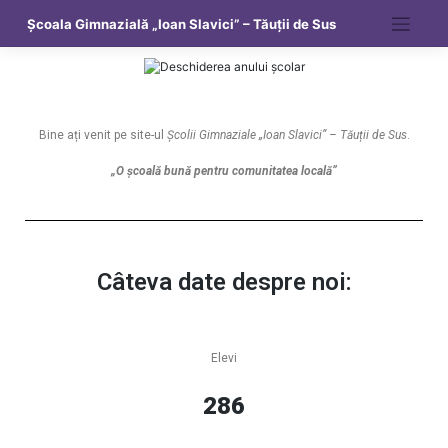
Școala Gimnazială „Ioan Slavici” – Tăuții de Sus
Bine ați venit pe site-ul
Școlii Gimnaziale „Ioan Slavici” – Tăuții de Sus
.
„O școală bună pentru comunitatea locală”
Câteva date despre noi:
Elevi
286