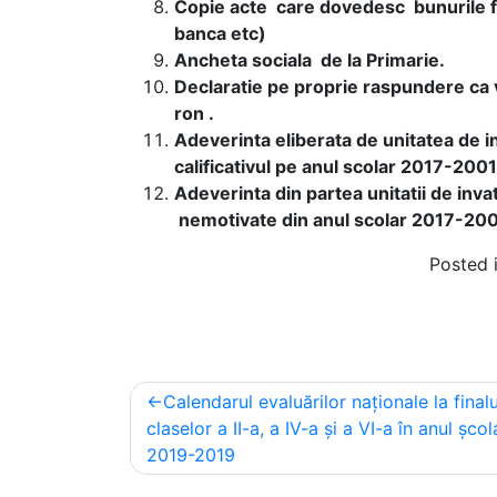
Copie acte care dovedesc bunurile fam
banca etc)
Ancheta sociala de la Primarie.
Declaratie pe proprie raspundere ca
ron .
Adeverinta eliberata de unitatea de 
calificativul pe anul scolar 2017-20018
Adeverinta din partea unitatii de inv
nemotivate din anul scolar 2017-20018
Posted 
Navigare
Calendarul evaluărilor naționale la finalu
în
claselor a II-a, a IV-a și a VI-a în anul școl
2019-2019
articole