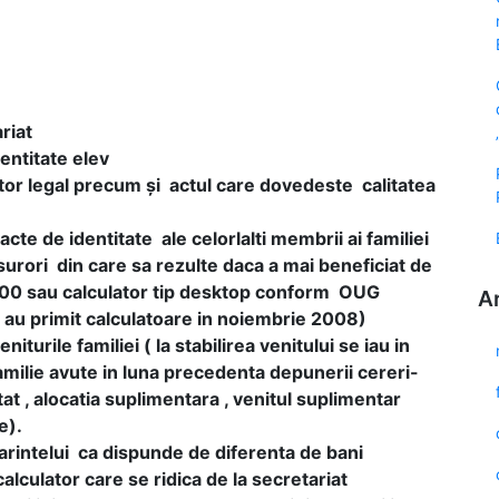
riat
entitate elev
titor legal precum şi actul care dovedeste calitatea
acte de identitate ale celorlalti membrii ai familiei
, surori din care sa rezulte daca a mai beneficiat de
 200 sau calculator tip desktop conform OUG
A
 au primit calculatoare in noiembrie 2008)
iturile familiei ( la stabilirea venitului se iau in
ilie avute in luna precedenta depunerii cereri-
tat , alocatia suplimentara , venitul suplimentar
e).
arintelui ca dispunde de diferenta de bani
lculator care se ridica de la secretariat