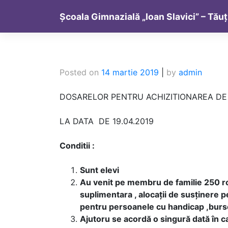
Skip
Școala Gimnazială „Ioan Slavici” – Tăuț
to
content
Posted on
14 martie 2019
|
by
admin
DOSARELOR PENTRU ACHIZITIONAREA D
LA DATA DE 19.04.2019
Conditii :
Sunt elevi
Au venit pe membru de familie 250 ron (
suplimentara , alocații de susținere 
pentru persoanele cu handicap ,burse
Ajutoru se acordă o singură dată în ca