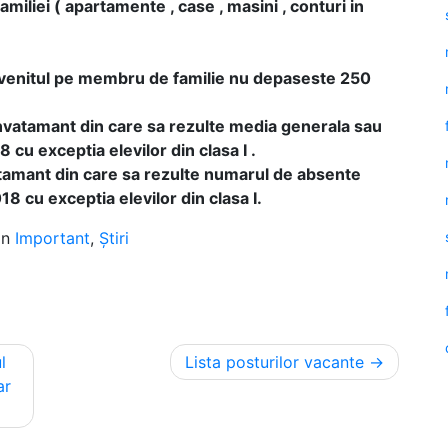
iliei ( apartamente , case , masini , conturi in
 venitul pe membru de familie nu depaseste 250
invatamant din care sa rezulte media generala sau
 cu exceptia elevilor din clasa I .
atamant din care sa rezulte numarul de absente
 cu exceptia elevilor din clasa I.
in
Important
,
Știri
l
Lista posturilor vacante
ar