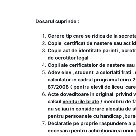
Dosarul cuprinde :
Cerere tip care se ridica de la secreta
Copie certificat de nastere sau act id
Copie act de identitate parinti , ocro
de ocrotitor legal
Copii ale cerificatelor de nastere sau 
Adev elev , student a celorlalti frati 
calculator in cadrul programul euro
87/2008 ( pentru elevii de liceu care
Acte doveditoare in original privind ven
calcul
veniturile brute
/ membru de fam
nu se iau in considerare alocatia de s
pentru persoanele cu handicap ,burs
Declaratie pe proprie raspundere a p
necesara pentru achiziţionarea unui ca