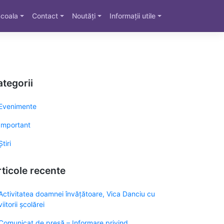
coala
Contact
Noutăți
Informații utile
tegorii
Evenimente
Important
Știri
ticole recente
Activitatea doamnei învățătoare, Vica Danciu cu
viitorii școlărei
Comunicat de presă – Informare privind