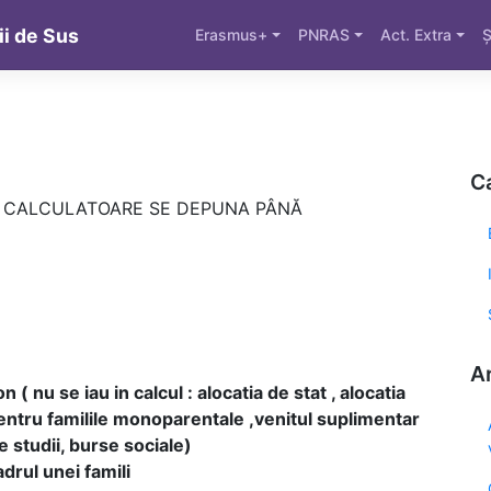
ii de Sus
Erasmus+
PNRAS
Act. Extra
Ș
Ca
E CALCULATOARE SE DEPUNA PÂNĂ
Ar
 nu se iau in calcul : alocatia de stat , alocatia
pentru familile monoparentale ,venitul suplimentar
 studii, burse sociale)
drul unei famili