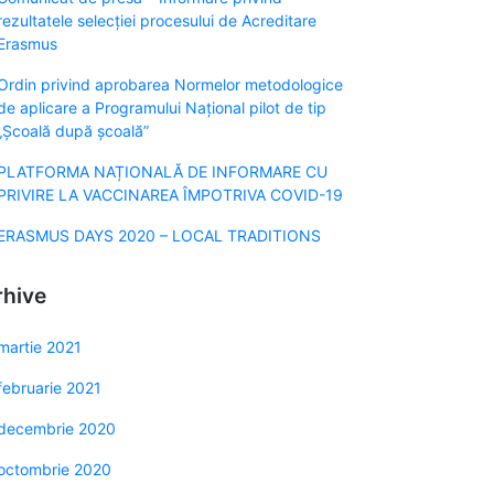
rezultatele selecției procesului de Acreditare
Erasmus
Ordin privind aprobarea Normelor metodologice
de aplicare a Programului Naţional pilot de tip
„Şcoală după şcoală”
PLATFORMA NAȚIONALĂ DE INFORMARE CU
PRIVIRE LA VACCINAREA ÎMPOTRIVA COVID-19
ERASMUS DAYS 2020 – LOCAL TRADITIONS
rhive
martie 2021
februarie 2021
decembrie 2020
octombrie 2020