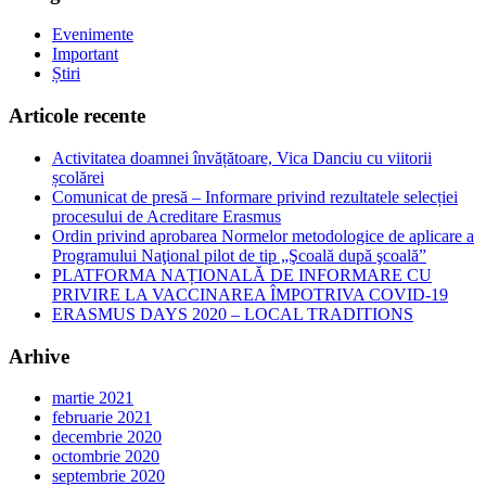
Evenimente
Important
Știri
Articole recente
Activitatea doamnei învățătoare, Vica Danciu cu viitorii
școlărei
Comunicat de presă – Informare privind rezultatele selecției
procesului de Acreditare Erasmus
Ordin privind aprobarea Normelor metodologice de aplicare a
Programului Naţional pilot de tip „Şcoală după şcoală”
PLATFORMA NAȚIONALĂ DE INFORMARE CU
PRIVIRE LA VACCINAREA ÎMPOTRIVA COVID-19
ERASMUS DAYS 2020 – LOCAL TRADITIONS
Arhive
martie 2021
februarie 2021
decembrie 2020
octombrie 2020
septembrie 2020