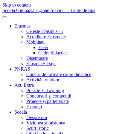
Skip to content
Școala Gimnazială „Ioan Slavici” – Tăuții de Sus
Erasmus+
Ce este Erasmus+ ?
Acreditare Erasmus+
Mobilitati
Elevi
Cadre didactice
Diseminare
Erasmus+ Days
PNRAS
Cursuri de formare cadre didactice
Activități outdoor
Act. Extra
Poiecte E-Twinning
Concursuri și competiții
Proiecte și parteneriate
Excursii
Școala
Despre noi
Viziunea și misiunea
Scurt istoric
Ofertă educațională