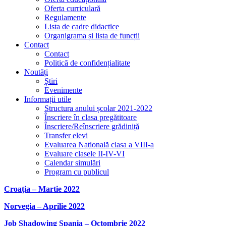
Oferta curriculară
Regulamente
Lista de cadre didactice
Organigrama și lista de funcții
Contact
Contact
Politică de confidențialitate
Noutăți
Știri
Evenimente
Informații utile
Structura anului școlar 2021-2022
Înscriere în clasa pregătitoare
Înscriere/Reînscriere grădiniță
Transfer elevi
Evaluarea Națională clasa a VIII-a
Evaluare clasele II-IV-VI
Calendar simulări
Program cu publicul
Croația – Martie 2022
Norvegia – Aprilie 2022
Job Shadowing Spania – Octombrie 2022