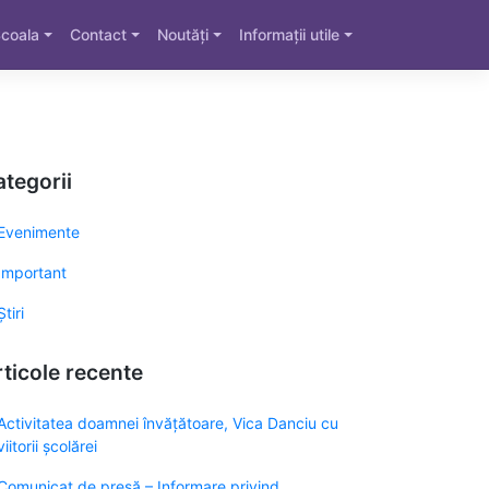
coala
Contact
Noutăți
Informații utile
tegorii
Evenimente
Important
Știri
ticole recente
Activitatea doamnei învățătoare, Vica Danciu cu
viitorii școlărei
Comunicat de presă – Informare privind