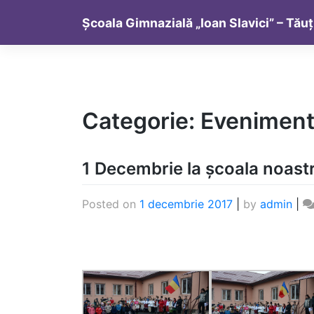
Skip
Școala Gimnazială „Ioan Slavici” – Tăuț
to
content
Categorie:
Evenimen
1 Decembrie la școala noast
Posted on
1 decembrie 2017
|
by
admin
|