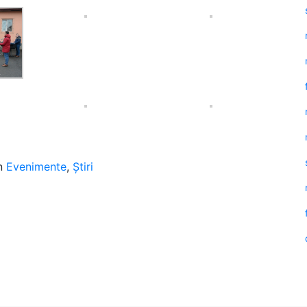
in
Evenimente
,
Știri