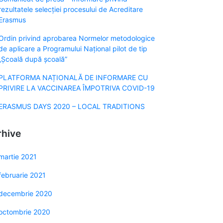
rezultatele selecției procesului de Acreditare
Erasmus
Ordin privind aprobarea Normelor metodologice
de aplicare a Programului Naţional pilot de tip
„Şcoală după şcoală”
PLATFORMA NAȚIONALĂ DE INFORMARE CU
PRIVIRE LA VACCINAREA ÎMPOTRIVA COVID-19
ERASMUS DAYS 2020 – LOCAL TRADITIONS
rhive
martie 2021
februarie 2021
decembrie 2020
octombrie 2020