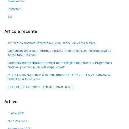
Evenimente
Important
Știri
Articole recente
Activitatea doamnei învățătoare, Vica Danciu cu viitorii școlărei
Comunicat de presă – Informare privind rezultatele selecției procesului de
Acreditare Erasmus
Ordin privind aprobarea Normelor metodologice de aplicare a Programului
Naţional pilot de tip „Şcoală după şcoală”
PLATFORMA NAȚIONALĂ DE INFORMARE CU PRIVIRE LA VACCINAREA
ÎMPOTRIVA COVID-19
ERASMUS DAYS 2020 – LOCAL TRADITIONS
Arhive
martie 2021
februarie 2021
decembrie 2020