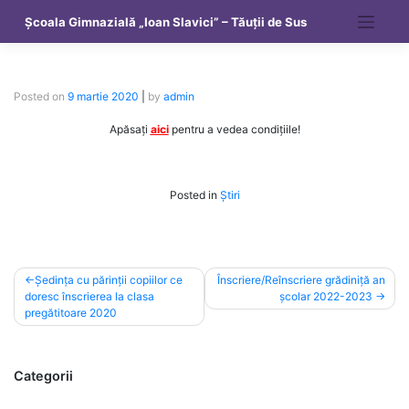
Skip
Școala Gimnazială „Ioan Slavici” – Tăuții de Sus
to
content
Posted on
9 martie 2020
|
by
admin
Apăsați
aici
pentru a vedea condițiile!
Posted in
Știri
Navigare
Ședința cu părinții copiilor ce
Înscriere/Reînscriere grădiniță an
doresc înscrierea la clasa
școlar 2022-2023
în
pregătitoare 2020
articole
Categorii