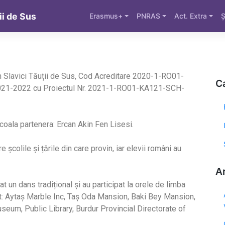
ii de Sus
Erasmus+
PNRAS
Act. Extra
Ș
n Slavici Tăuții de Sus, Cod Acreditare 2020-1-RO01-
Ca
2021-2022 cu Proiectul Nr. 2021-1-RO01-KA121-SCH-
 școala partenera: Ercan Akin Fen Lisesi.
e școlile și țările din care provin, iar elevii români au
Ar
tat un dans tradițional și au participat la orele de limba
at: Aytaș Marble Inc, Taș Oda Mansion, Baki Bey Mansion,
eum, Public Library, Burdur Provincial Directorate of