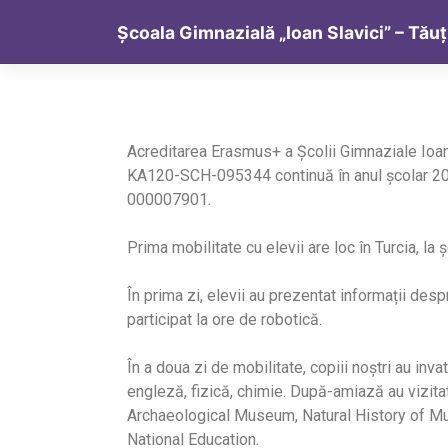
Școala Gimnazială „Ioan Slavici” – Tăuț
Acreditarea Erasmus+ a Școlii Gimnaziale Ioa
KA120-SCH-095344 continuă în anul școlar 
000007901.
Prima mobilitate cu elevii are loc în Turcia, la
În prima zi, elevii au prezentat informații despr
participat la ore de robotică.
În a doua zi de mobilitate, copiii noștri au inva
engleză, fizică, chimie. După-amiază au vizit
Archaeological Museum, Natural History of Mus
National Education.