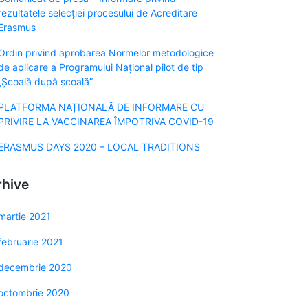
rezultatele selecției procesului de Acreditare
Erasmus
Ordin privind aprobarea Normelor metodologice
de aplicare a Programului Naţional pilot de tip
„Şcoală după şcoală”
PLATFORMA NAȚIONALĂ DE INFORMARE CU
PRIVIRE LA VACCINAREA ÎMPOTRIVA COVID-19
ERASMUS DAYS 2020 – LOCAL TRADITIONS
rhive
martie 2021
februarie 2021
decembrie 2020
octombrie 2020