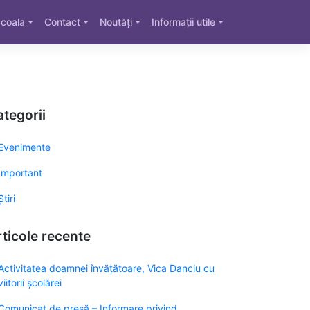
coala
Contact
Noutăți
Informații utile
tegorii
Evenimente
Important
Știri
ticole recente
Activitatea doamnei învățătoare, Vica Danciu cu
viitorii școlărei
Comunicat de presă – Informare privind