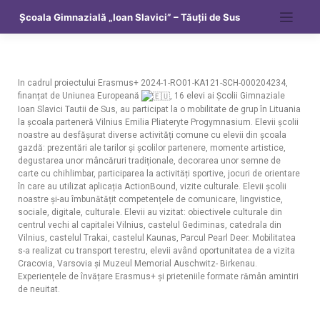
Școala Gimnazială „Ioan Slavici” – Tăuții de Sus
In cadrul proiectului Erasmus+ 2024-1-RO01-KA121-SCH-000204234,
finanțat de Uniunea Europeană
, 16 elevi ai Școlii Gimnaziale
Ioan Slavici Tautii de Sus, au participat la o mobilitate de grup în Lituania
la școala parteneră Vilnius Emilia Pliateryte Progymnasium. Elevii școlii
noastre au desfășurat diverse activități comune cu elevii din școala
gazdă: prezentări ale tarilor și școlilor partenere, momente artistice,
degustarea unor mâncăruri tradiționale, decorarea unor semne de
carte cu chihlimbar, participarea la activități sportive, jocuri de orientare
în care au utilizat aplicația ActionBound, vizite culturale. Elevii școlii
noastre și-au îmbunătățit competențele de comunicare, lingvistice,
sociale, digitale, culturale. Elevii au vizitat: obiectivele culturale din
centrul vechi al capitalei Vilnius, castelul Gediminas, catedrala din
Vilnius, castelul Trakai, castelul Kaunas, Parcul Pearl Deer. Mobilitatea
s-a realizat cu transport terestru, elevii având oportunitatea de a vizita
Cracovia, Varsovia și Muzeul Memorial Auschwitz- Birkenau.
Experiențele de învățare Erasmus+ și prieteniile formate rămân amintiri
de neuitat.