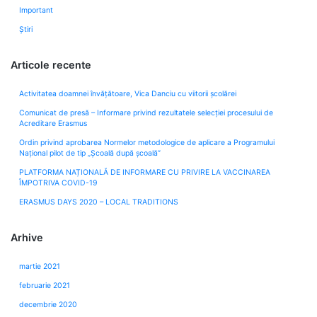
Important
Știri
Articole recente
Activitatea doamnei învățătoare, Vica Danciu cu viitorii școlărei
Comunicat de presă – Informare privind rezultatele selecției procesului de
Acreditare Erasmus
Ordin privind aprobarea Normelor metodologice de aplicare a Programului
Naţional pilot de tip „Şcoală după şcoală”
PLATFORMA NAȚIONALĂ DE INFORMARE CU PRIVIRE LA VACCINAREA
ÎMPOTRIVA COVID-19
ERASMUS DAYS 2020 – LOCAL TRADITIONS
Arhive
martie 2021
februarie 2021
decembrie 2020