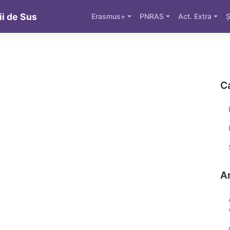
ii de Sus
Erasmus+
PNRAS
Act. Extra
Ș
Ca
Ar