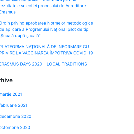
rezultatele selecției procesului de Acreditare
Erasmus
Ordin privind aprobarea Normelor metodologice
de aplicare a Programului Naţional pilot de tip
„Şcoală după şcoală”
PLATFORMA NAȚIONALĂ DE INFORMARE CU
PRIVIRE LA VACCINAREA ÎMPOTRIVA COVID-19
ERASMUS DAYS 2020 – LOCAL TRADITIONS
rhive
martie 2021
februarie 2021
decembrie 2020
octombrie 2020