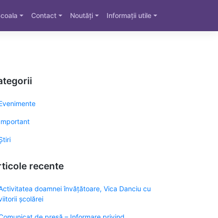
coala
Contact
Noutăți
Informații utile
tegorii
Evenimente
Important
Știri
ticole recente
Activitatea doamnei învățătoare, Vica Danciu cu
viitorii școlărei
Comunicat de presă – Informare privind