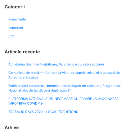
Categorii
Evenimente
Important
Știri
Articole recente
Activitatea doamnei învățătoare, Vica Danciu cu viitorii școlărei
Comunicat de presă – Informare privind rezultatele selecției procesului de
Acreditare Erasmus
Ordin privind aprobarea Normelor metodologice de aplicare a Programului
Naţional pilot de tip „Şcoală după şcoală”
PLATFORMA NAȚIONALĂ DE INFORMARE CU PRIVIRE LA VACCINAREA
ÎMPOTRIVA COVID-19
ERASMUS DAYS 2020 – LOCAL TRADITIONS
Arhive